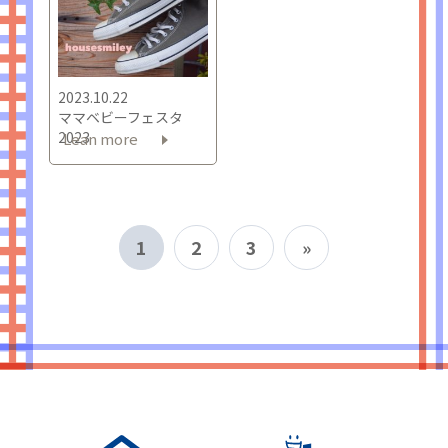
2023.10.22
ママベビーフェスタ
2023
Lean more
1
2
3
»