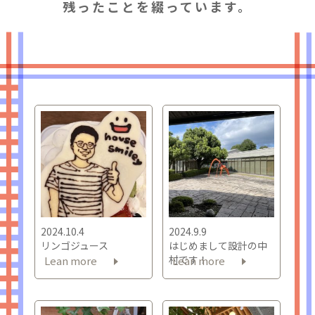
残ったことを綴っています。
2024.10.4
2024.9.9
リンゴジュース
はじめまして設計の中
村です！
Lean more
Lean more