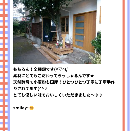
もちろん！全種類です(^▽^)/
素材にとてもこだわってらっしゃるんです★
天然酵母で小麦粉も国産！ひとつひとつ丁寧に丁寧手作
りされてます(^^♪
とても優しい味でおいしくいただきました～♪♪
smiley~