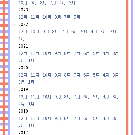
10月
9月
8月
7月
4月
3月
2023
12月
11月
10月
9月
7月
5月
2022
12月
10月
9月
8月
7月
6月
5月
4月
3月
2月
1月
2021
12月
11月
10月
9月
8月
7月
6月
5月
4月
3月
2月
1月
2020
12月
11月
10月
9月
8月
7月
6月
5月
4月
3月
2月
1月
2019
12月
11月
10月
9月
8月
7月
6月
5月
4月
3月
2月
1月
2018
12月
11月
10月
9月
8月
7月
6月
5月
4月
3月
2月
1月
2017