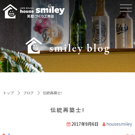
トップ
ブログ
伝統再築士!
伝統再築士!
2017年9月6日
housesmiley