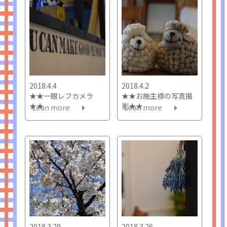
2018.4.4
2018.4.2
★★一眼レフカメラ
★★お施主様の写真撮
★★
影★★
Lean more
Lean more
2018.3.29
2018.3.26