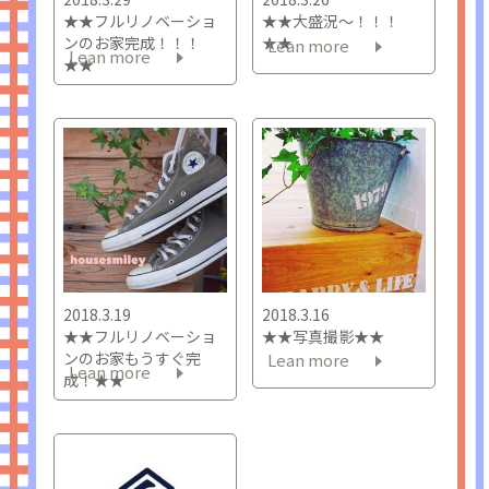
★★フルリノベーショ
★★大盛況～！！！
ンのお家完成！！！
★★
Lean more
Lean more
★★
2018.3.19
2018.3.16
★★フルリノベーショ
★★写真撮影★★
ンのお家もうすぐ完
Lean more
Lean more
成！★★