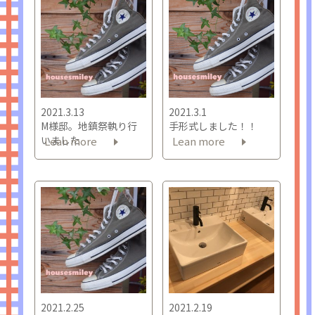
2021.3.13
2021.3.1
M様邸。地鎮祭執り行
手形式しました！！
いました
Lean more
Lean more
2021.2.25
2021.2.19