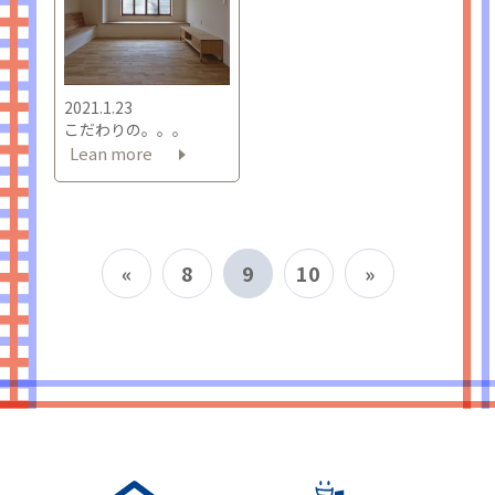
2021.1.23
こだわりの。。。
Lean more
«
8
9
10
»