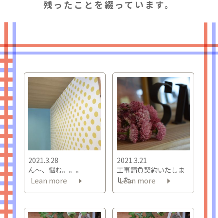
残ったことを綴っています。
2021.3.28
2021.3.21
ん～、悩む。。。
工事請負契約いたしま
した。
Lean more
Lean more