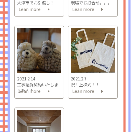
大津市でお引渡し！
現場でお打合せ。。。
Lean more
Lean more
2021.2.14
2021.2.7
工事請負契約いたしま
祝！上棟式！！
した！！
Lean more
Lean more