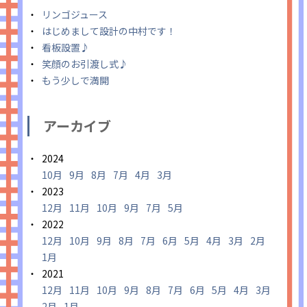
リンゴジュース
はじめまして設計の中村です！
看板設置♪
笑顔のお引渡し式♪
もう少しで満開
アーカイブ
2024
10月
9月
8月
7月
4月
3月
2023
12月
11月
10月
9月
7月
5月
2022
12月
10月
9月
8月
7月
6月
5月
4月
3月
2月
1月
2021
12月
11月
10月
9月
8月
7月
6月
5月
4月
3月
2月
1月